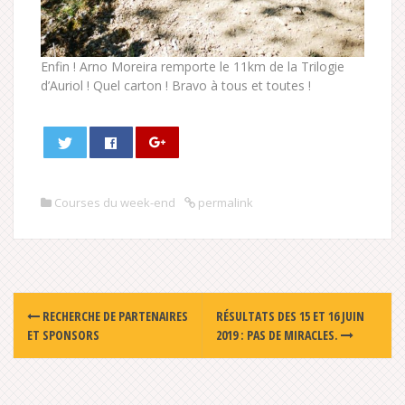
Enfin ! Arno Moreira remporte le 11km de la Trilogie
d’Auriol ! Quel carton ! Bravo à tous et toutes !
Courses du week-end
permalink
Post
RECHERCHE DE PARTENAIRES
RÉSULTATS DES 15 ET 16 JUIN
navigation
ET SPONSORS
2019 : PAS DE MIRACLES.