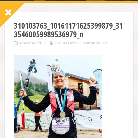
310103763_10161171625399879_31
35460059989536979_n
4 octobre 2022
Nicolas Delmi-Deyirmendjian