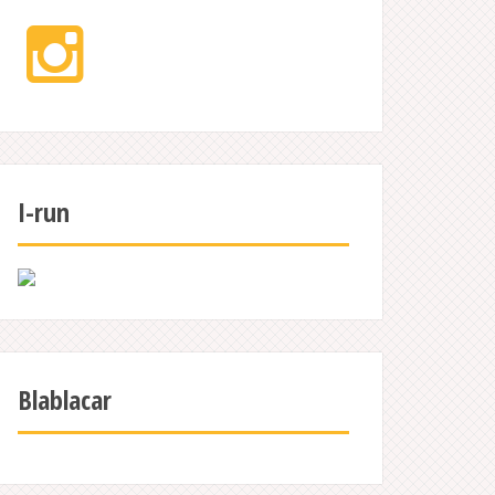
Instagram
I-run
Blablacar