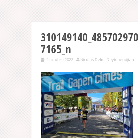
310149140_48570297
7165_n
4 octobre 2022
Nicolas Delmi-Deyirmendjian