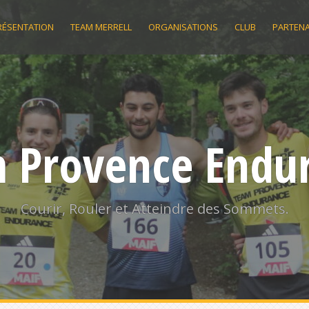
RÉSENTATION
TEAM MERRELL
ORGANISATIONS
CLUB
PARTENA
 Provence Endu
Courir, Rouler et Atteindre des Sommets.