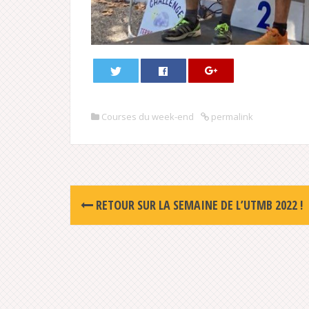
Courses du week-end
permalink
Post
RETOUR SUR LA SEMAINE DE L’UTMB 2022 !
navigation