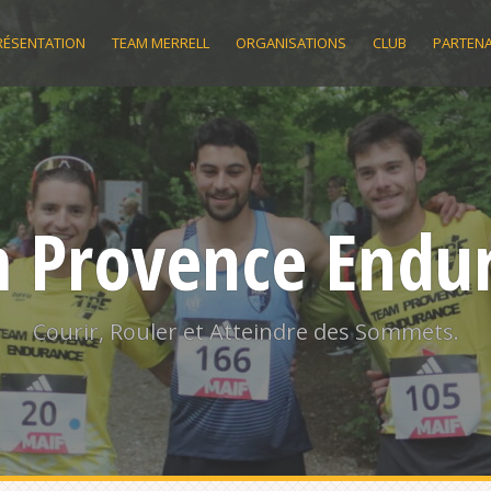
RÉSENTATION
TEAM MERRELL
ORGANISATIONS
CLUB
PARTENA
 Provence Endu
Courir, Rouler et Atteindre des Sommets.