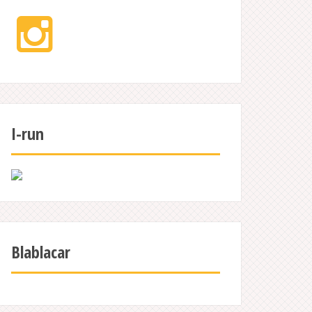
Instagram
I-run
Blablacar