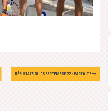
RÉSULTATS DU 18 SEPTEMBRE 22 : PARFAIT !