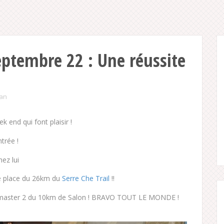
eptembre 22 : Une réussite
ian
 end qui font plaisir !
trée !
ez lui
e place du 26km du
Serre Che Trail
!!
r master 2 du 10km de Salon ! BRAVO TOUT LE MONDE !