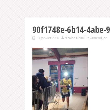
90f1748e-6b14-4abe-
11 janvier 2026
Nicolas Delmi-Deyirmendjian