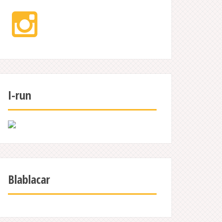
Instagram
I-run
Blablacar