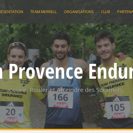
RÉSENTATION
TEAM MERRELL
ORGANISATIONS
CLUB
PARTENA
 Provence Endu
Courir, Rouler et Atteindre des Sommets.