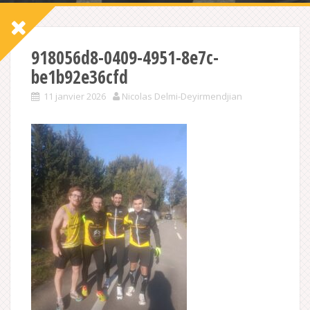
918056d8-0409-4951-8e7c-
be1b92e36cfd
11 janvier 2026
Nicolas Delmi-Deyirmendjian