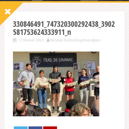
330846491_747320300292438_3902
581753624333911_n
17 février 2023
Nicolas Delmi-Deyirmendjian