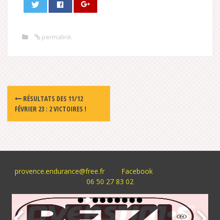
permalink
Post
RÉSULTATS DES 11/12
navigation
FÉVRIER 23 : 2 VICTOIRES !
provence.endurance@free.fr
Facebook
06 50 27 83 02