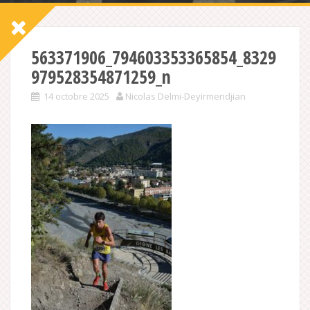
563371906_794603353365854_8329
979528354871259_n
14 octobre 2025
Nicolas Delmi-Deyirmendjian