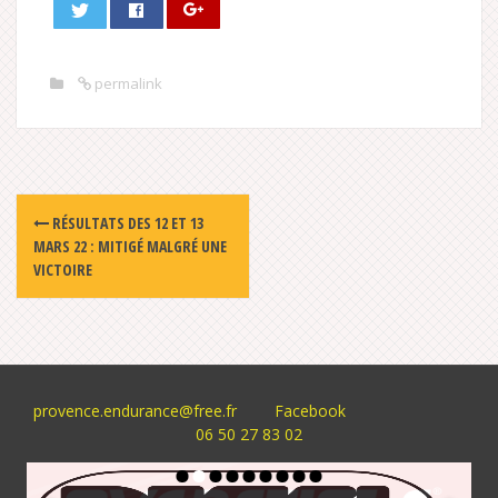
permalink
Post
RÉSULTATS DES 12 ET 13
navigation
MARS 22 : MITIGÉ MALGRÉ UNE
VICTOIRE
provence.endurance@free.fr
Facebook
06 50 27 83 02