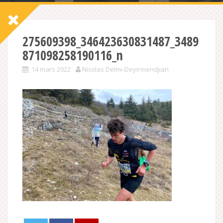
275609398_346423630831487_3489
871098258190116_n
14 mars 2022
Nicolas Delmi-Deyirmendjian