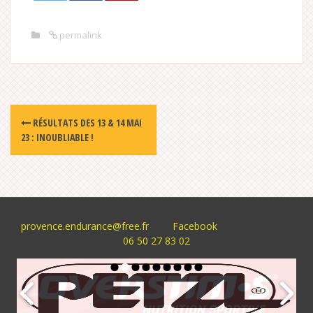
permalink
Post
RÉSULTATS DES 13 & 14 MAI
navigation
23 : INOUBLIABLE !
provence.endurance@free.fr
Facebook
06 50 27 83 02