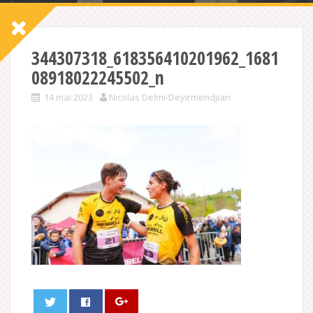
344307318_618356410201962_1681
08918022245502_n
14 mai 2023
Nicolas Delmi-Deyirmendjian