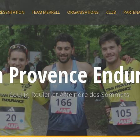
RÉSENTATION
TEAM MERRELL
ORGANISATIONS
CLUB
PARTENA
 Provence Endu
Courir, Rouler et Atteindre des Sommets.