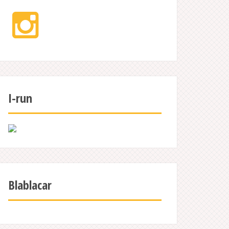
Instagram
I-run
Blablacar