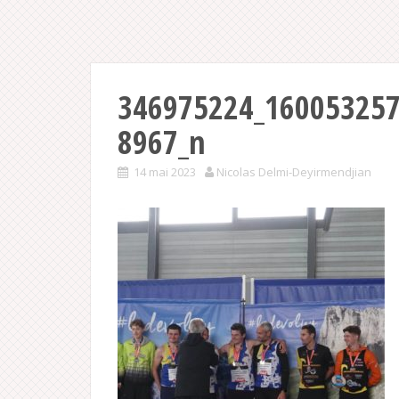
346975224_16005325
8967_n
14 mai 2023
Nicolas Delmi-Deyirmendjian