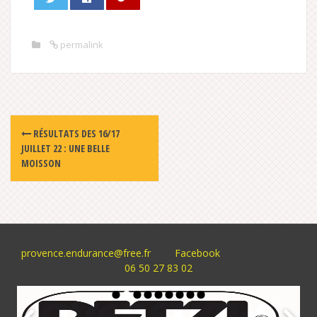
permalink
Post
RÉSULTATS DES 16/17
navigation
JUILLET 22 : UNE BELLE
MOISSON
provence.endurance@free.fr
Facebook
06 50 27 83 02