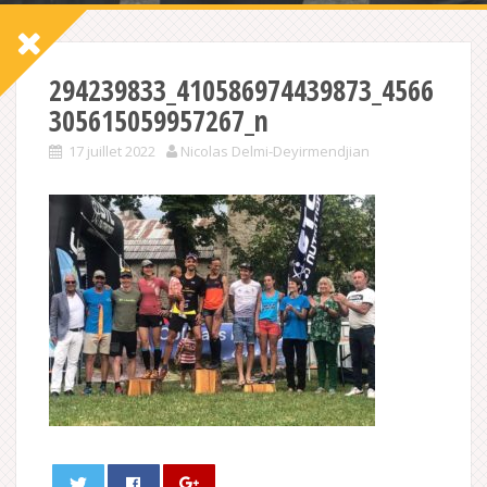
294239833_410586974439873_4566
305615059957267_n
17 juillet 2022
Nicolas Delmi-Deyirmendjian