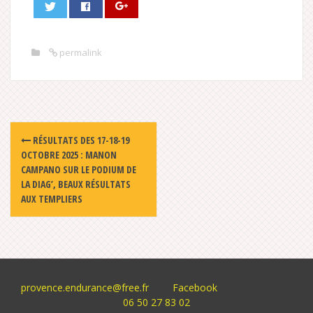
permalink
Post
RÉSULTATS DES 17-18-19
navigation
OCTOBRE 2025 : MANON
CAMPANO SUR LE PODIUM DE
LA DIAG’, BEAUX RÉSULTATS
AUX TEMPLIERS
provence.endurance@free.fr
Facebook
06 50 27 83 02