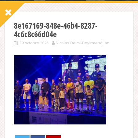
8e167169-848e-46b4-8287-
4c6c8c66d04e
19 octobre 2025
Nicolas Delmi-Deyirmendjian