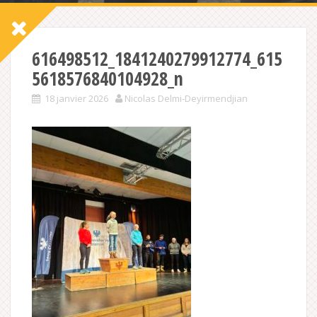
616498512_1841240279912774_615
5618576840104928_n
18 janvier 2026
Nicolas Delmi-Deyirmendjian