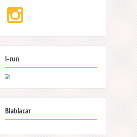
Instagram
I-run
Blablacar