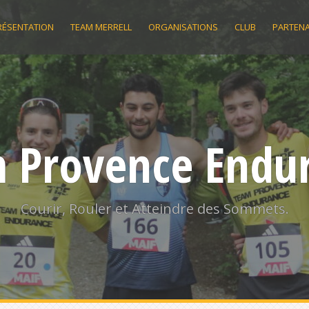
RÉSENTATION
TEAM MERRELL
ORGANISATIONS
CLUB
PARTENA
 Provence Endu
Courir, Rouler et Atteindre des Sommets.