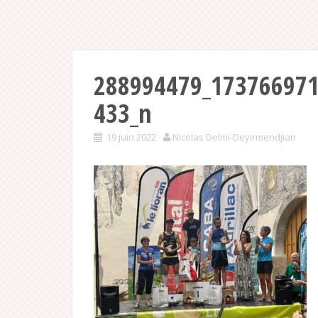
288994479_17376697
433_n
19 juin 2022
Nicolas Delmi-Deyirmendjian