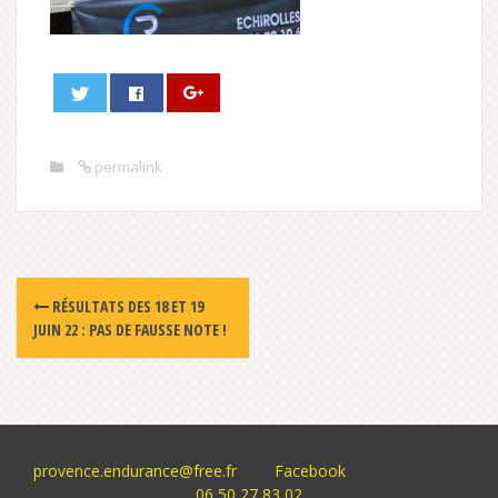
permalink
Post
RÉSULTATS DES 18 ET 19
navigation
JUIN 22 : PAS DE FAUSSE NOTE !
provence.endurance@free.fr
Facebook
06 50 27 83 02