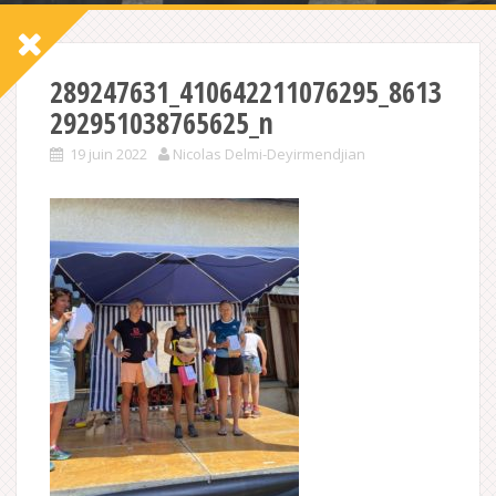
289247631_410642211076295_8613
292951038765625_n
19 juin 2022
Nicolas Delmi-Deyirmendjian