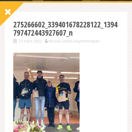
275266602_339401678228122_1394
797472443927607_n
21 mars 2022
Nicolas Delmi-Deyirmendjian