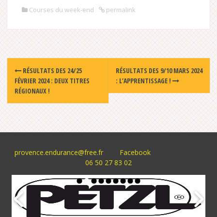
Courses du week-end
permalink
Post
RÉSULTATS DES 24/25
RÉSULTATS DES 9/10 MARS 2024
navigation
FÉVRIER 2024 : DEUX TITRES
: L’APPRENTISSAGE !
RÉGIONAUX !
provence.endurance@free.fr
Facebook
06 50 27 83 02