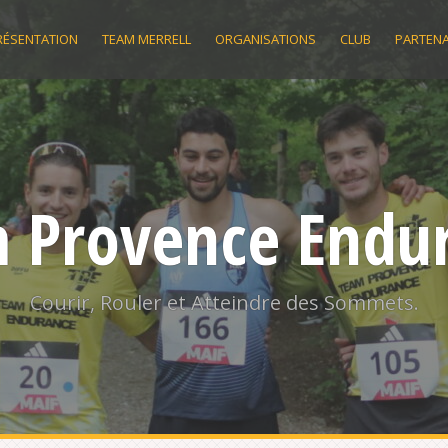
RÉSENTATION
TEAM MERRELL
ORGANISATIONS
CLUB
PARTENA
 Provence Endu
Courir, Rouler et Atteindre des Sommets.