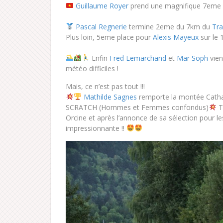
Guillaume Royer
prend une magnifique 7eme
Pascal Regnerie
termine 2eme du 7km du
Tra
Plus loin, 5eme place pour
Alexis Mayeux
sur le
Enfin
Fred Lemarchand
et
Mar Soph
vien
météo difficiles !
Mais, ce n’est pas tout !!!
Mathilde Sagnes
remporte la montée Cath
SCRATCH (Hommes et Femmes confondus)
T
Orcine et après l’annonce de sa sélection pour
impressionnante !!