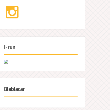
Instagram
I-run
Blablacar