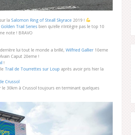
 sur la
Salomon Ring of Steall Skyrace
2019 !
s
Golden Trail Series
bien qu’elle n’intègre pas le top 10
onne note ! BRAVO
errière lui tout le monde a brillé,
Wilfried Gallier
10eme
lvain Caput 20eme !
il
!
 le
Trail de Tourrettes sur Loup
après avoir pris hier la
de Crussol
 le 30km à Crussol toujours en terminant quelques