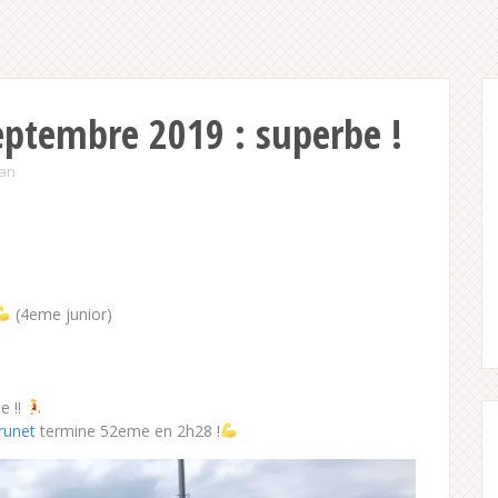
eptembre 2019 : superbe !
ian
(4eme junior)
e !!
Brunet
termine 52eme en 2h28 !