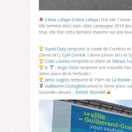
Céline Lafaye
(
Céline Lafaye
) finit elle 11eme
Elle termine donc bien cette campagne 2019 de
final, elle finit cette dernière manche sur une b
David Dury
remporte la ronde de Cornillon et d
(2eme M1),
Cyril Comtat
13eme (3eme M1) et Sy
Colin Loones
remporte le 25km de l’
Alesia Tra
&
:
Hugo Deck
remporte une nouvelle fois
2eme place de la Verticale !
Jarno Legros
remporte le 15km de
La Ronde 
Guillaume Costagliola
prend la 3eme place sur
secondes devant ..
Benoit Girondel