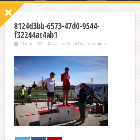
8124d3bb-6573-47d0-9544-
f32244ac4ab1
24 mars 2024
Nicolas Delmi-Deyirmendjian