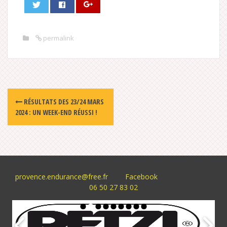
permalink
Post
RÉSULTATS DES 23/24 MARS
navigation
2024 : UN WEEK-END RÉUSSI !
provence.endurance@free.fr
Facebook
06 50 27 83 02