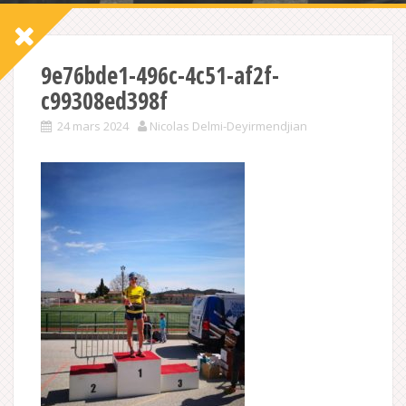
9e76bde1-496c-4c51-af2f-
c99308ed398f
24 mars 2024
Nicolas Delmi-Deyirmendjian