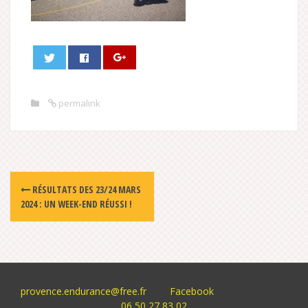
permalink
Post
RÉSULTATS DES 23/24 MARS
navigation
2024 : UN WEEK-END RÉUSSI !
provence.endurance@free.fr
Facebook
06 50 27 83 02