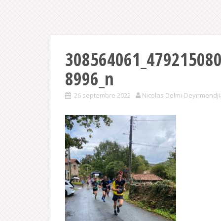
308564061_47921508
8996_n
26 septembre 2022
Nicolas Delmi-Deyirmendj