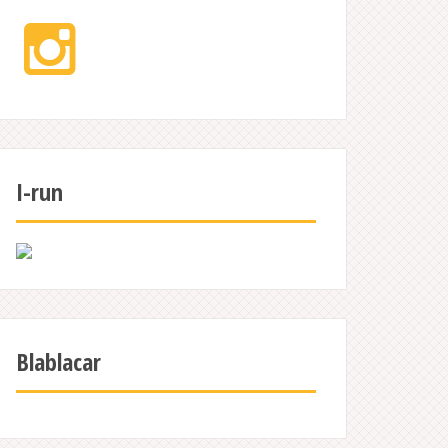
Instagram
I-run
Blablacar