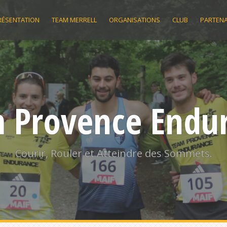
RÉSENTATION
TEAM MERRELL
ORGANISATIONS
CLUB
PARTENA
 Provence Endu
Courir, Rouler et Atteindre des Sommets.