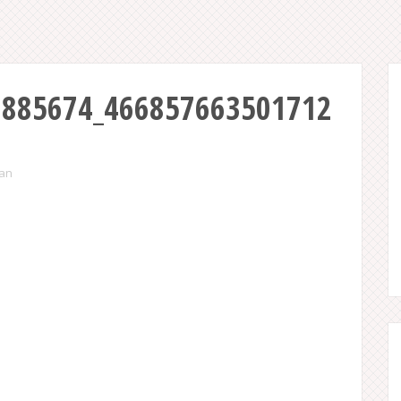
0885674_466857663501712
ian