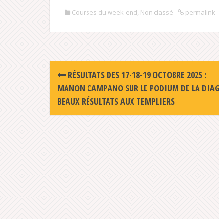
Courses du week-end
,
Non classé
permalink
Post
RÉSULTATS DES 17-18-19 OCTOBRE 2025 :
navigation
MANON CAMPANO SUR LE PODIUM DE LA DIAG
BEAUX RÉSULTATS AUX TEMPLIERS