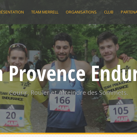
RÉSENTATION
TEAM MERRELL
ORGANISATIONS
CLUB
PARTENA
 Provence Endu
Courir, Rouler et Atteindre des Sommets.