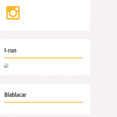
Instagram
I-run
Blablacar