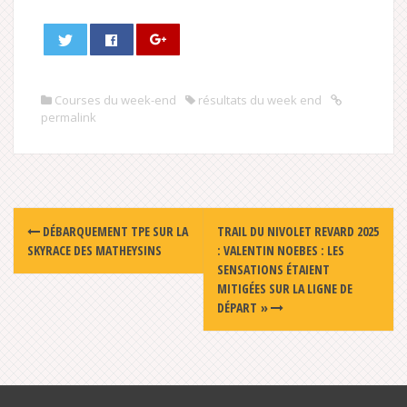
Courses du week-end
résultats du week end
permalink
Post
DÉBARQUEMENT TPE SUR LA
TRAIL DU NIVOLET REVARD 2025
navigation
SKYRACE DES MATHEYSINS
: VALENTIN NOEBES : LES
SENSATIONS ÉTAIENT
MITIGÉES SUR LA LIGNE DE
DÉPART »