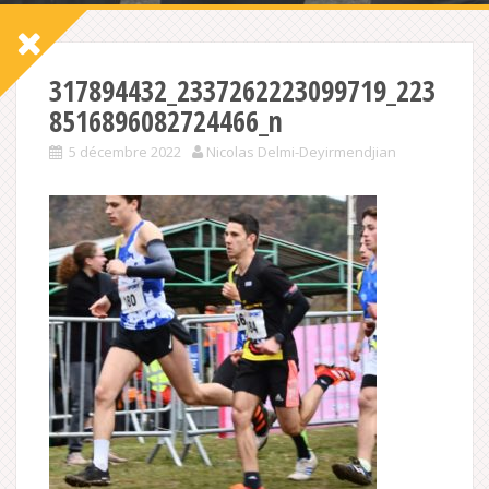
317894432_2337262223099719_223
8516896082724466_n
5 décembre 2022
Nicolas Delmi-Deyirmendjian