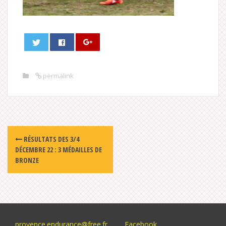
permalink
Post
RÉSULTATS DES 3/4
navigation
DÉCEMBRE 22 : 3 MÉDAILLES DE
BRONZE
provence.endurance@free.fr
Facebook