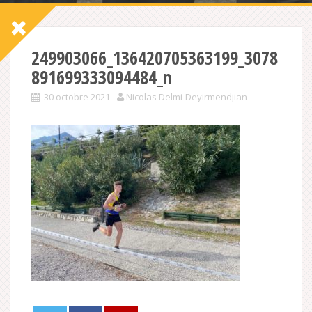
249903066_136420705363199_3078
891699333094484_n
30 octobre 2021
Nicolas Delmi-Deyirmendjian