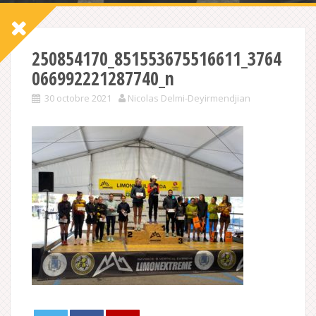
250854170_851553675516611_3764
066992221287740_n
30 octobre 2021
Nicolas Delmi-Deyirmendjian