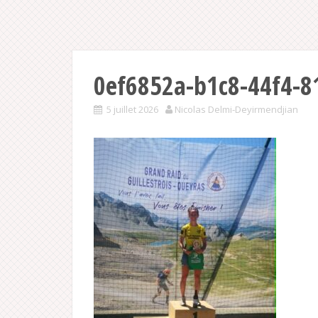
0ef6852a-b1c8-44f4-
5 juillet 2026
Nicolas Delmi-Deyirmendjian