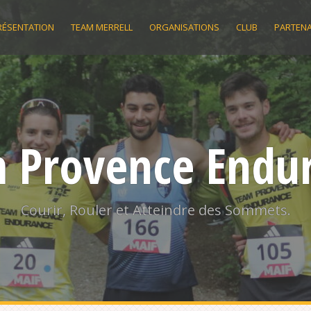
RÉSENTATION
TEAM MERRELL
ORGANISATIONS
CLUB
PARTENA
 Provence Endu
Courir, Rouler et Atteindre des Sommets.