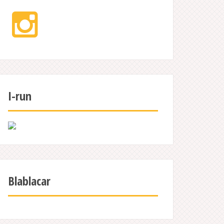
Instagram
I-run
Blablacar