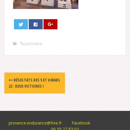
permalink
Post
RÉSULTATS DES 5 ET 6 MARS
navigation
22 : DEUX VICTOIRES !
provence.endurance@free.fr
Facebook
06 50 27 83 02