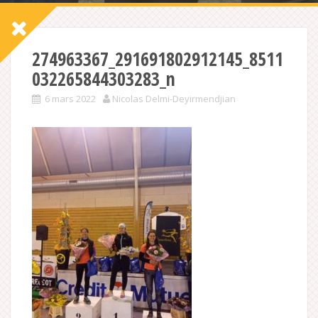
274963367_291691802912145_8511
032265844303283_n
6 mars 2022
Nicolas Delmi-Deyirmendjian