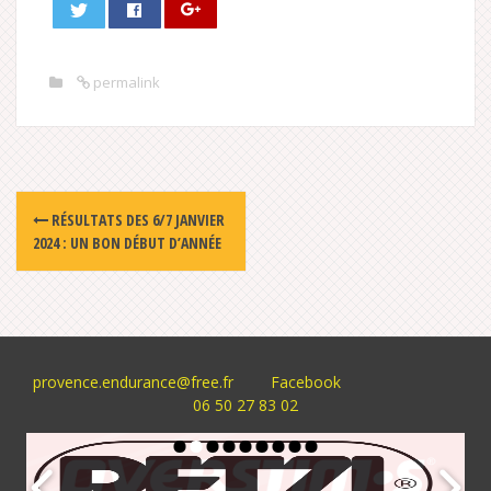
permalink
Post
RÉSULTATS DES 6/7 JANVIER
navigation
2024 : UN BON DÉBUT D’ANNÉE
provence.endurance@free.fr
Facebook
06 50 27 83 02