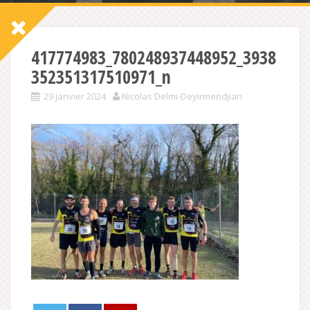
417774983_780248937448952_3938
352351317510971_n
29 janvier 2024
Nicolas Delmi-Deyirmendjian