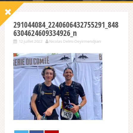
291044084_2240606432755291_848
6304624609334926_n
12 juillet 2022
Nicolas Delmi-Deyirmendjian