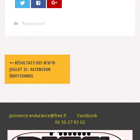
permalink
Post
RÉSULTATS DES 8/9/10
navigation
JUILLET 22 : ASCENSEUR
ÉMOTIONNEL
provence.endurance@free.fr
Facebook
06 50 27 83 02