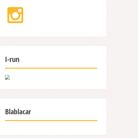
Instagram
I-run
Blablacar