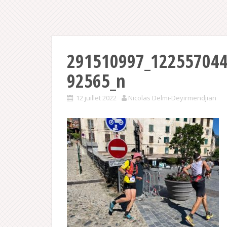
291510997_12255704
92565_n
12 juillet 2022
Nicolas Delmi-Deyirmendjian