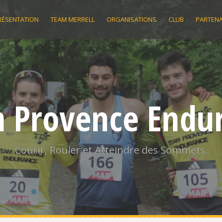
RÉSENTATION
TEAM MERRELL
ORGANISATIONS
CLUB
PARTENA
 Provence Endu
Courir, Rouler et Atteindre des Sommets.