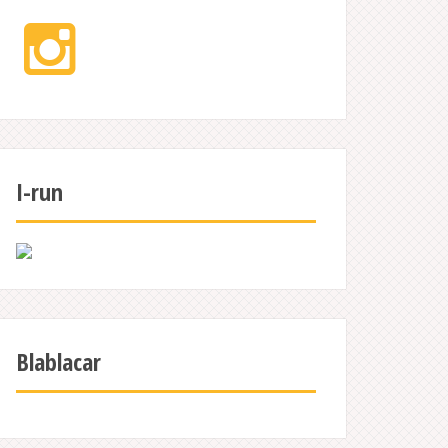
Instagram
I-run
Blablacar