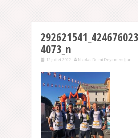
292621541_42467602
4073_n
12 juillet 2022
Nicolas Delmi-Deyirmendjian