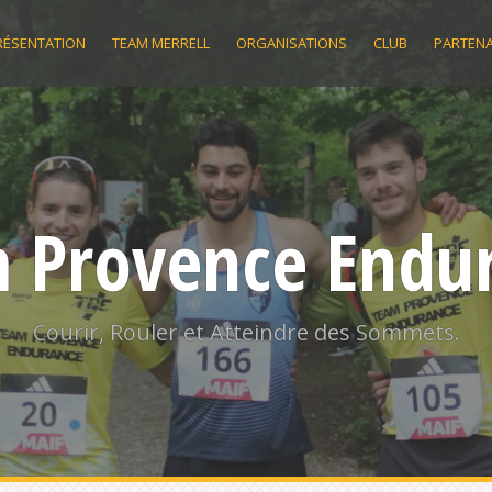
RÉSENTATION
TEAM MERRELL
ORGANISATIONS
CLUB
PARTENA
 Provence Endu
Courir, Rouler et Atteindre des Sommets.