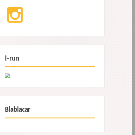
Instagram
I-run
Blablacar