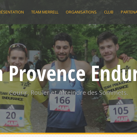
RÉSENTATION
TEAM MERRELL
ORGANISATIONS
CLUB
PARTENA
 Provence Endu
Courir, Rouler et Atteindre des Sommets.