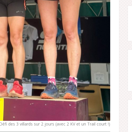
 des 3 villards sur 2 jours (avec 2 KV et un Trail court !)