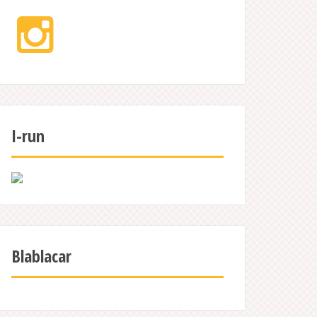
Instagram
I-run
Blablacar