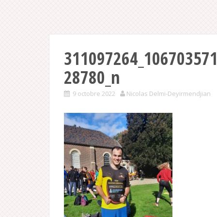
311097264_10670357
28780_n
9 octobre 2022
Nicolas Delmi-Deyirmendjian