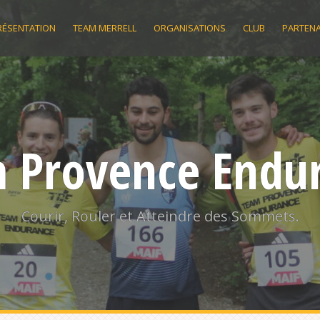
RÉSENTATION
TEAM MERRELL
ORGANISATIONS
CLUB
PARTENA
 Provence Endu
Courir, Rouler et Atteindre des Sommets.