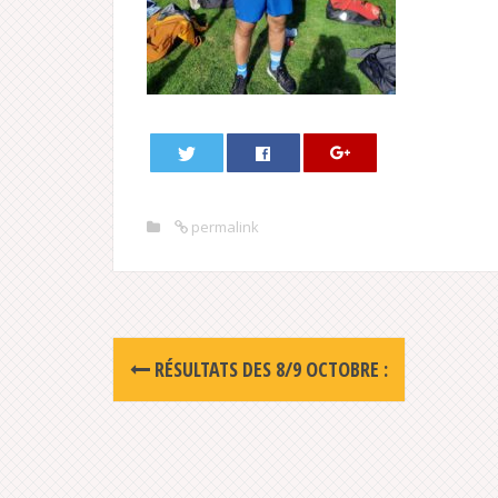
permalink
Post
RÉSULTATS DES 8/9 OCTOBRE :
navigation