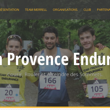
RÉSENTATION
TEAM MERRELL
ORGANISATIONS
CLUB
PARTENA
 Provence Endu
Courir, Rouler et Atteindre des Sommets.