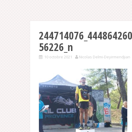
244714076_44486426
56226_n
10 octobre 2021
Nicolas Delmi-Deyirmendjian