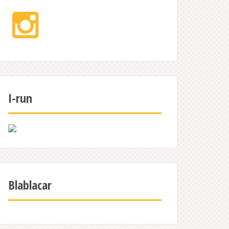
Instagram
I-run
Blablacar