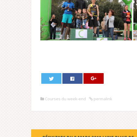
Courses du week-end
permalink
Post