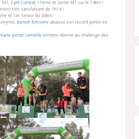
r M1,
Cyril Comtat
11eme et 2eme M1 sur le 14km !
rono très satisfaisant de 1h14 !
4eme et 1er Senior du 20km.
Aveyron,
Benoit Bessiere
abaisse son record perso en
ntana Jornet Lemerle
termine 40eme au challenge des