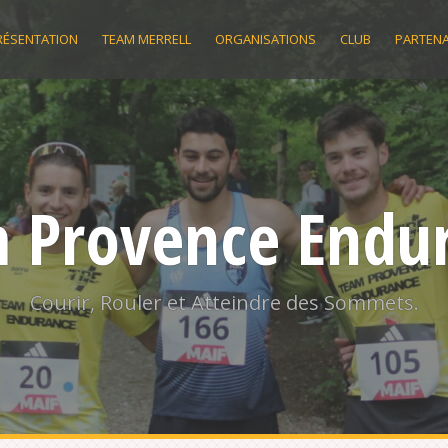
RÉSENTATION
TEAM MERRELL
ORGANISATIONS
CLUB
PARTENA
 Provence Endu
Courir, Rouler et Atteindre des Sommets.