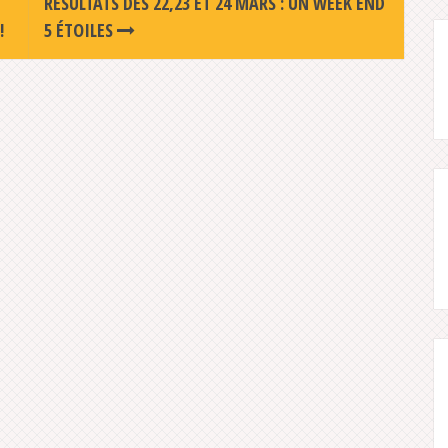
RÉSULTATS DES 22,23 ET 24 MARS : UN WEEK END
!
5 ÉTOILES