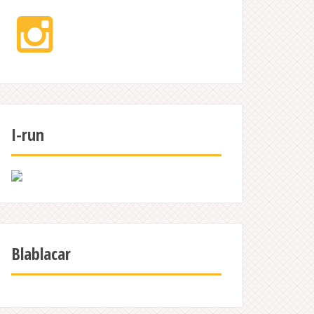
Instagram
I-run
Blablacar