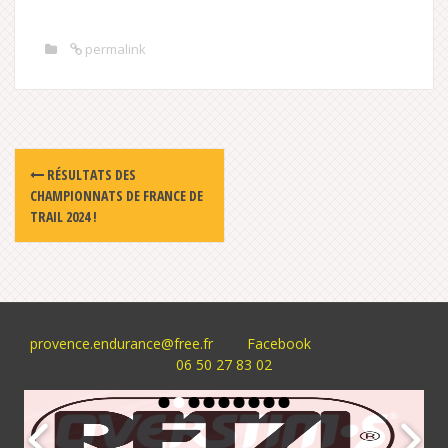
permalink
Post
RÉSULTATS DES
navigation
CHAMPIONNATS DE FRANCE DE
TRAIL 2024 !
provence.endurance@free.fr
Facebook
06 50 27 83 02