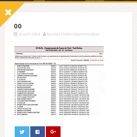
oo
8 avril 2024
Nicolas Delmi-Deyirmendjian