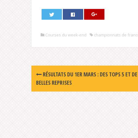
Courses du week-end
championnats de franc
Post
RÉSULTATS DU 1ER MARS : DES TOPS 5 ET DE
navigation
BELLES REPRISES