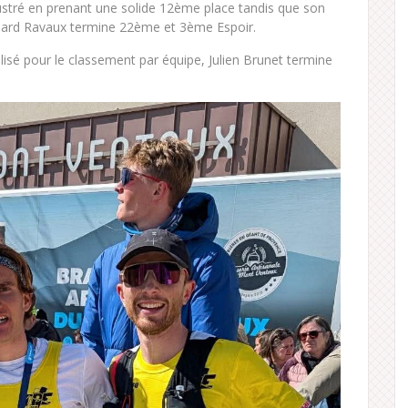
 illustré en prenant une solide 12ème place tandis que son
pard Ravaux termine 22ème et 3ème Espoir.
sé pour le classement par équipe, Julien Brunet termine