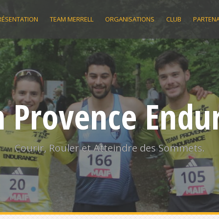
RÉSENTATION
TEAM MERRELL
ORGANISATIONS
CLUB
PARTENA
 Provence Endu
Courir, Rouler et Atteindre des Sommets.