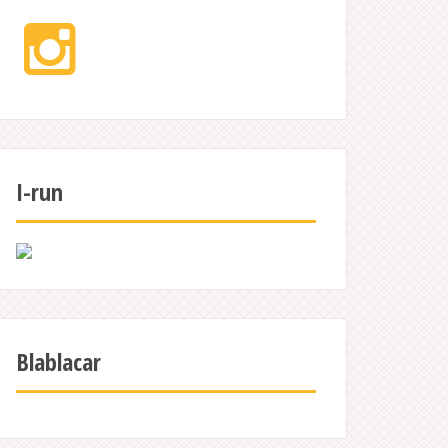
Instagram
I-run
Blablacar