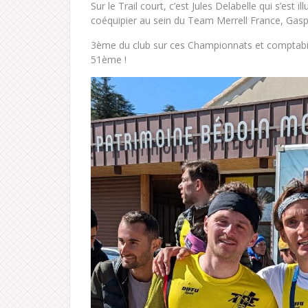
Sur le Trail court, c’est Jules Delabelle qui s’est
coéquipier au sein du Team Merrell France, Gas
3ème du club sur ces Championnats et comptabili
51ème !