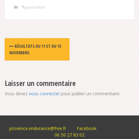
permalink
Post
RÉSULTATS DU 11 ET DU 15
navigation
NOVEMBRE.
Laisser un commentaire
Vous devez
vous connecter
pour publier un commentaire.
provence.endurance@free.fr
Facebook
06 50 27 83 02