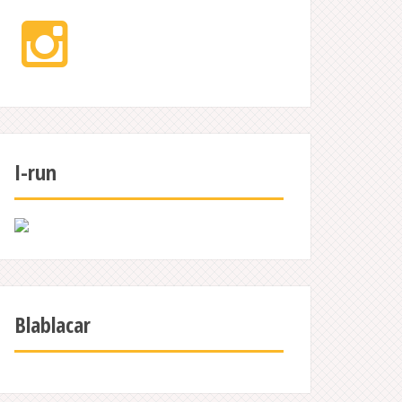
Instagram
I-run
Blablacar