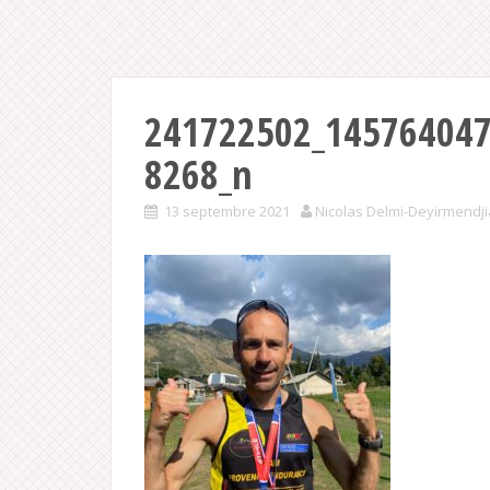
241722502_14576404
8268_n
13 septembre 2021
Nicolas Delmi-Deyirmendj