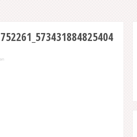
7752261_573431884825404
ian