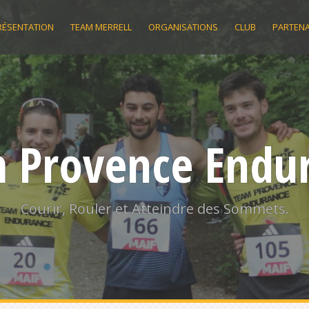
RÉSENTATION
TEAM MERRELL
ORGANISATIONS
CLUB
PARTENA
 Provence Endu
Courir, Rouler et Atteindre des Sommets.