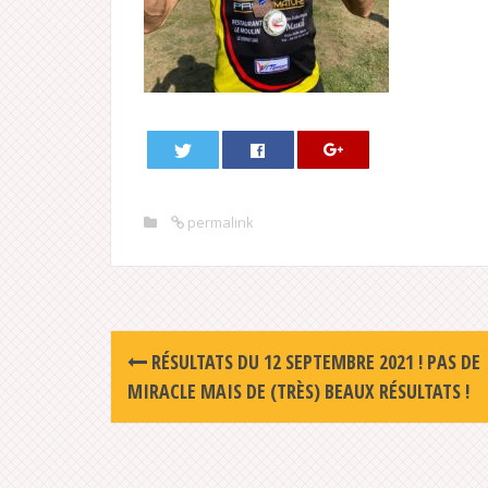
permalink
Post
RÉSULTATS DU 12 SEPTEMBRE 2021 ! PAS DE
navigation
MIRACLE MAIS DE (TRÈS) BEAUX RÉSULTATS !