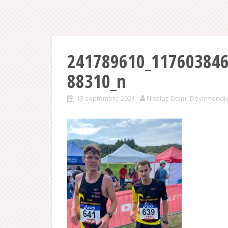
241789610_11760384
88310_n
13 septembre 2021
Nicolas Delmi-Deyirmendj