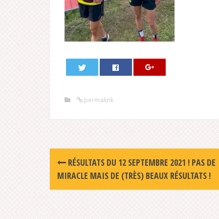
permalink
Post
RÉSULTATS DU 12 SEPTEMBRE 2021 ! PAS DE
navigation
MIRACLE MAIS DE (TRÈS) BEAUX RÉSULTATS !