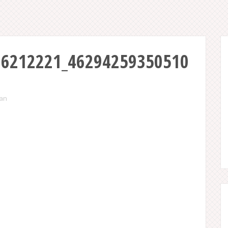
66212221_46294259350510
ian