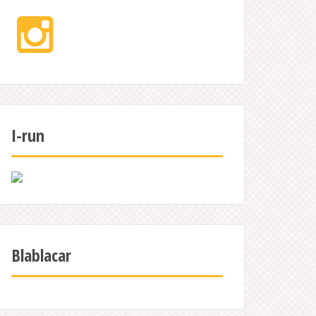
Instagram
I-run
Blablacar