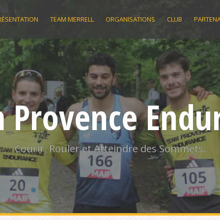
RÉSENTATION
TEAM MERRELL
ORGANISATIONS
CLUB
PARTENA
 Provence Endu
Courir, Rouler et Atteindre des Sommets.