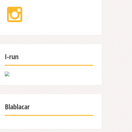
Instagram
I-run
Blablacar