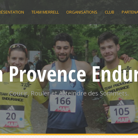
RÉSENTATION
TEAM MERRELL
ORGANISATIONS
CLUB
PARTENA
 Provence Endu
Courir, Rouler et Atteindre des Sommets.