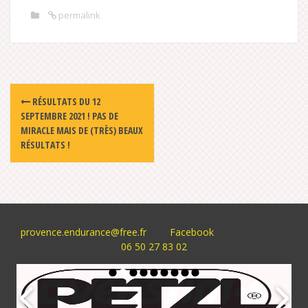
permalink
Post
RÉSULTATS DU 12
navigation
SEPTEMBRE 2021 ! PAS DE
MIRACLE MAIS DE (TRÈS) BEAUX
RÉSULTATS !
provence.endurance@free.fr
Facebook
06 50 27 83 02