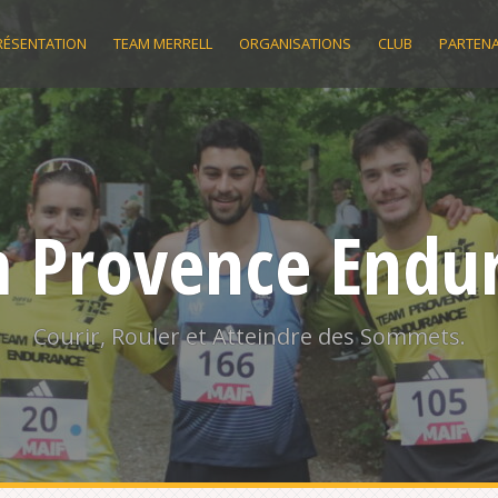
RÉSENTATION
TEAM MERRELL
ORGANISATIONS
CLUB
PARTENA
 Provence Endu
Courir, Rouler et Atteindre des Sommets.