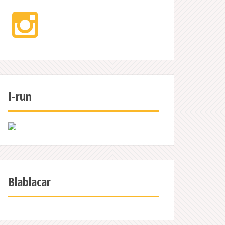
Instagram
I-run
Blablacar