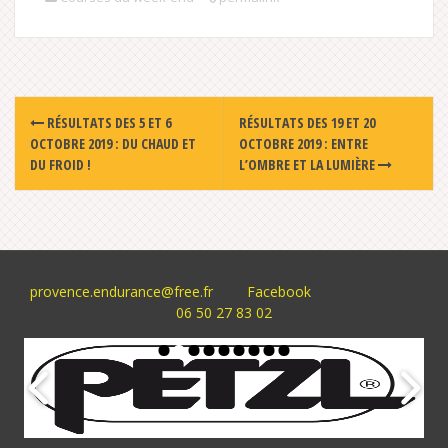
Post
RÉSULTATS DES 5 ET 6
RÉSULTATS DES 19 ET 20
navigation
OCTOBRE 2019 : DU CHAUD ET
OCTOBRE 2019 : ENTRE
DU FROID !
L’OMBRE ET LA LUMIÈRE
provence.endurance@free.fr
Facebook
06 50 27 83 02