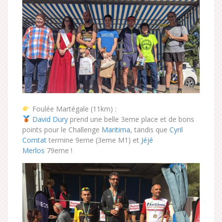
Foulée Martégale (11km) :
David Dury
prend une belle 3eme place et de bons
points pour le Challenge
Maritima
, tandis que
Cyril
Comtat
termine 9eme (3eme M1) et
Jéjé
Merlos
79eme !