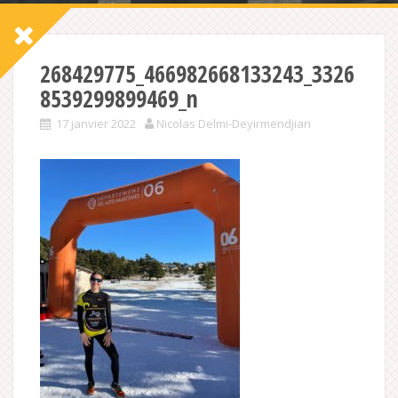
268429775_466982668133243_3326
8539299899469_n
17 janvier 2022
Nicolas Delmi-Deyirmendjian