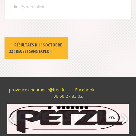
permalink
Post
RÉSULTATS DU 16 OCTOBRE
navigation
22 : RÉUSSI SANS EXPLOIT
provence.endurance@free.fr
Facebook
06 50 27 83 02