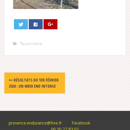
permalink
Post
RÉSULTATS DU 1ER FÉVRIER
navigation
2026 : UN WEEK END INTENSE
provence.endurance@free.fr
Facebook
06 50 27 83 02