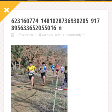
623160774_1481028736930205_917
895633652055016_n
1 février 2026
Nicolas Delmi-Deyirmendjian