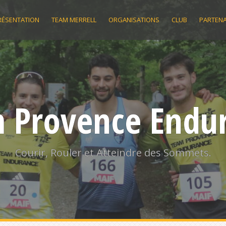
RÉSENTATION
TEAM MERRELL
ORGANISATIONS
CLUB
PARTENA
 Provence Endu
Courir, Rouler et Atteindre des Sommets.