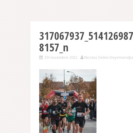
317067937_51412698
8157_n
29 novembre 2022
Nicolas Delmi-Deyirmendji