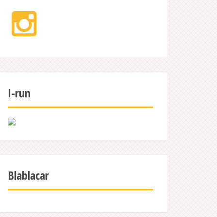
Instagram
I-run
Blablacar