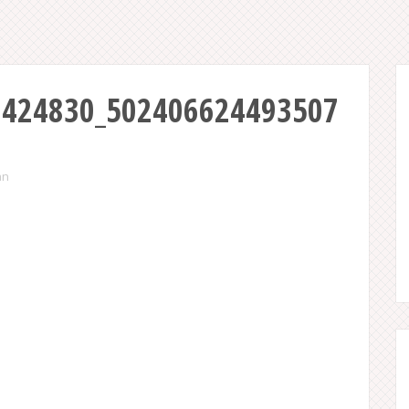
7424830_502406624493507
an